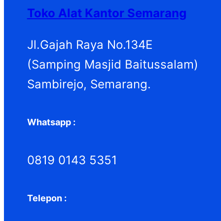
c
Toko Alat Kantor Semarang
h
Jl.Gajah Raya No.134E
(Samping Masjid Baitussalam)
Sambirejo, Semarang.
Whatsapp :
0819 0143 5351
Telepon :