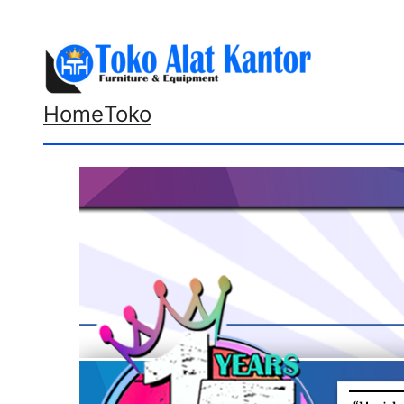
Lewati
ke
konten
Home
Toko