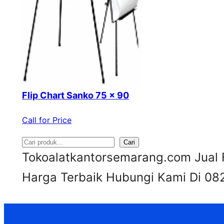
Flip Chart Sanko 75 x 90
Call for Price
Cari
S
Tokoalatkantorsemarang.com Jual F
e
Harga Terbaik Hubungi Kami Di 08
a
r