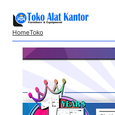
Lewati
ke
konten
Home
Toko