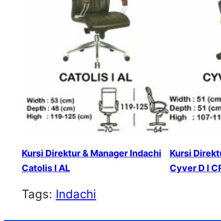
Kursi Direktur & Manager Indachi
Kursi Direk
Catolis I AL
Cyver D I C
Tags:
Indachi