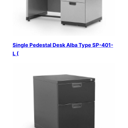
Single Pedestal Desk Alba Type SP-401-
L (