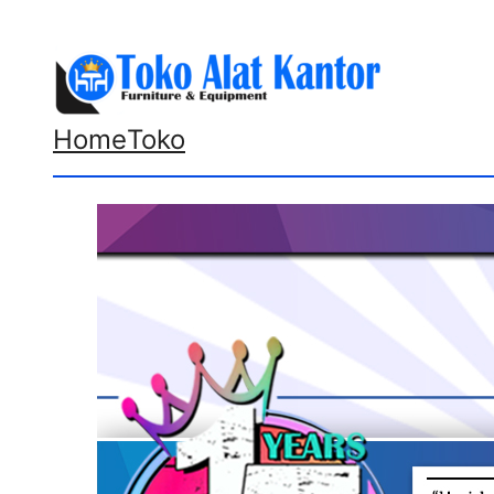
Lewati
ke
konten
Home
Toko