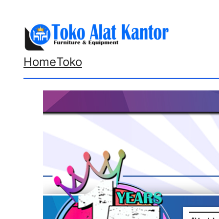
Lewati
ke
konten
Home
Toko