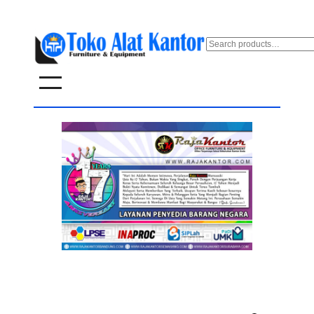
Lewati
ke
S
e
konten
a
r
c
h