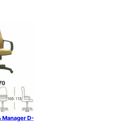
k
 & Manager D-