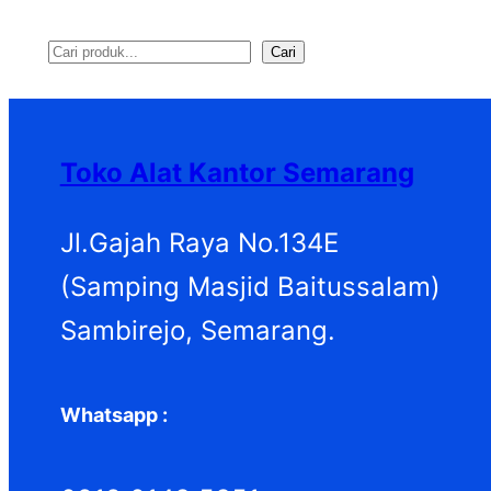
Cari
S
e
a
Toko Alat Kantor Semarang
r
c
Jl.Gajah Raya No.134E
h
(Samping Masjid Baitussalam)
Sambirejo, Semarang.
Whatsapp :