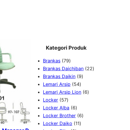
Kategori Produk
7
Brankas
79
9
2
Brankas Daichiban
22
P
9
2
Brankas Daikin
9
r
5
P
P
Lemari Arsip
54
o
4
r
6
r
Lemari Arsip Lion
6
5
d
P
o
P
o
Locker
57
7
u
6
r
d
r
d
Locker Alba
6
P
k
P
o
u
6
o
u
Locker Brother
6
r
r
d
1
k
P
d
k
Locker Daiko
11