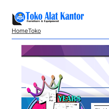
Lewati
ke
konten
Home
Toko