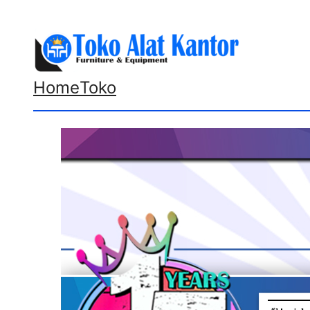
Lewati
ke
konten
Home
Toko