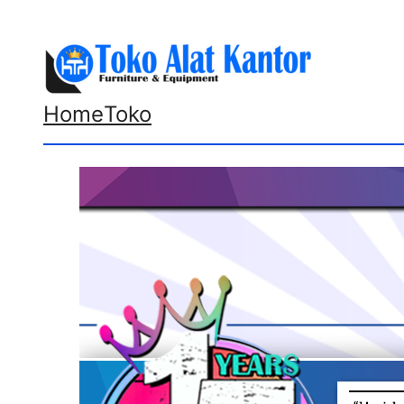
Lewati
ke
konten
Home
Toko