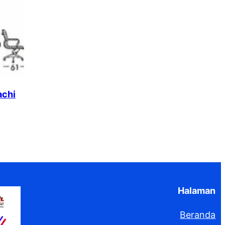
achi
Halaman
Beranda