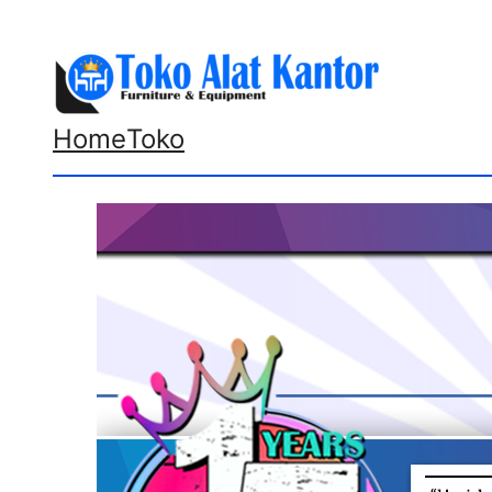
Lewati
ke
konten
Home
Toko