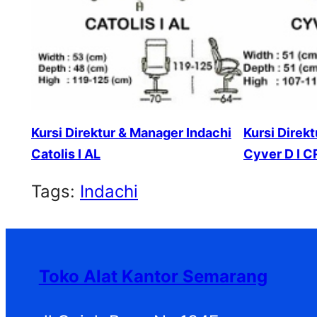
Kursi Direktur & Manager Indachi
Kursi Direk
Catolis I AL
Cyver D I C
Tags:
Indachi
Toko Alat Kantor Semarang