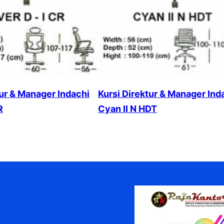
tur & Manager Indachi
Kursi Direktur & Manager Ind
R
Cyan II N HDT