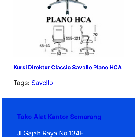
Kursi Direktur Classic Savello Plano HCA
Tags:
Savello
Toko Alat Kantor Semarang
Jl.Gajah Raya No.134E