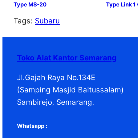
Type MS-20
Type Link 1
Tags:
Subaru
Toko Alat Kantor Semarang
Jl.Gajah Raya No.134E
(Samping Masjid Baitussalam)
Sambirejo, Semarang.
Whatsapp :