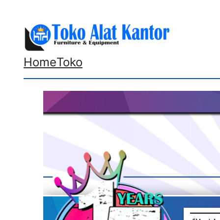
Lewati
ke
konten
Home
Toko