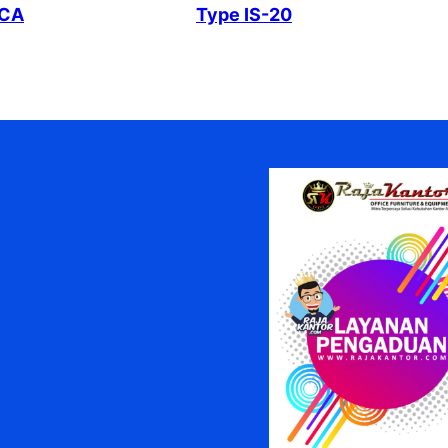
 CA
Type IS-20