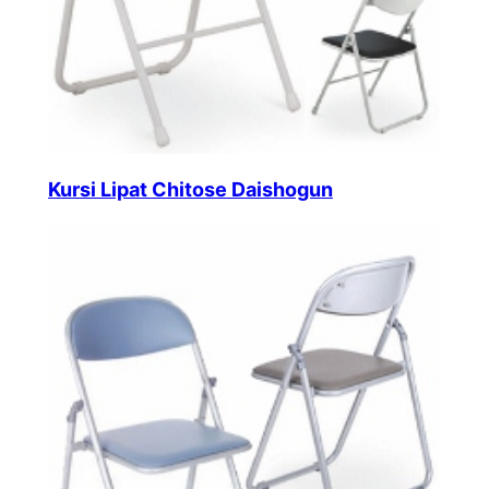
Kursi Lipat Chitose Daishogun