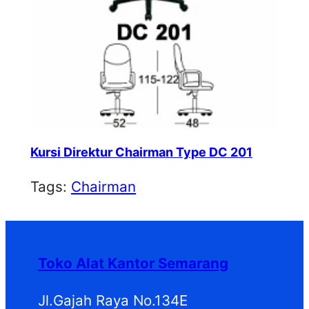
Kursi Direktur Chairman Type DC 201
Tags:
Chairman
Toko Alat Kantor Semarang
Jl.Gajah Raya No.134E