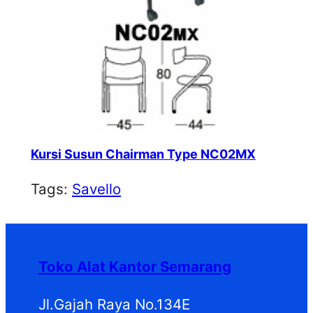
Kursi Susun Chairman Type NC02MX
Tags:
Savello
Toko Alat Kantor Semarang
Jl.Gajah Raya No.134E