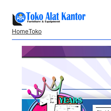
Lewati
ke
konten
Home
Toko