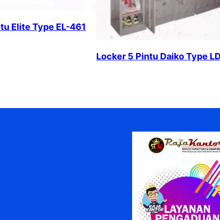
ntu Elite Type EL-461
Locker 5 Pintu Daiko Type L