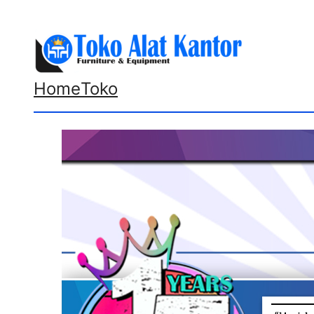
Lewati
ke
konten
Home
Toko