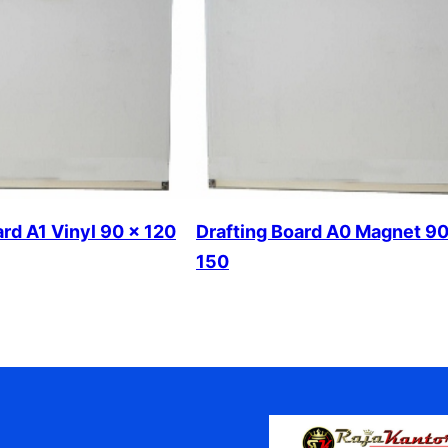
ard A1 Vinyl 90 x 120
Drafting Board A0 Magnet 90
150