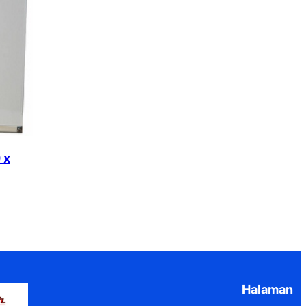
 x
Halaman