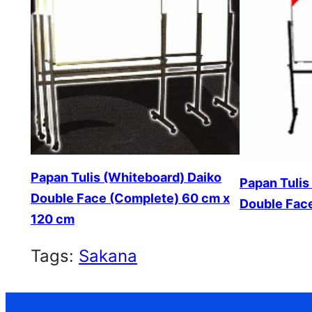
Papan Tulis (Whiteboard) Daiko
Papan Tulis
Double Face (Complete) 60 cm x
Double Fac
120 cm
Tags:
Sakana