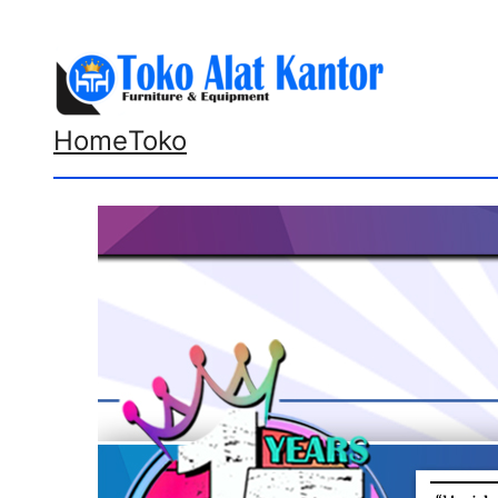
Lewati
ke
konten
Home
Toko