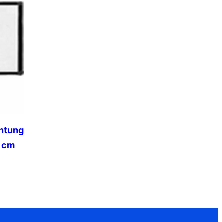
antung
0 cm