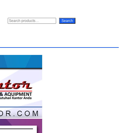
S
Search
e
a
r
c
h