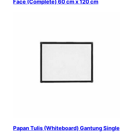
Face (Complete) 60 cm x 120 cm
Papan Tulis (Whiteboard) Gantung Single