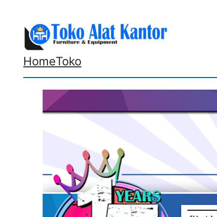
Lewati
ke
konten
Home
Toko