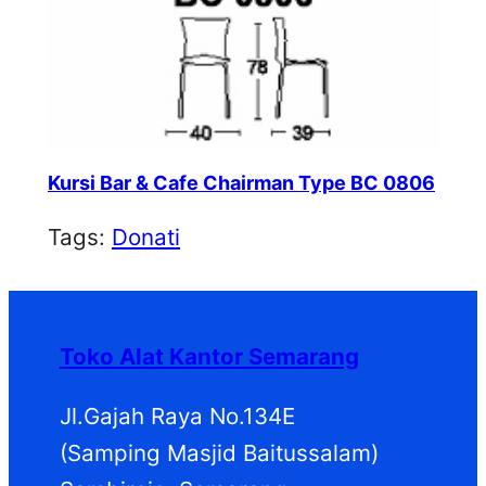
Kursi Bar & Cafe Chairman Type BC 0806
Tags:
Donati
Toko Alat Kantor Semarang
Jl.Gajah Raya No.134E
(Samping Masjid Baitussalam)