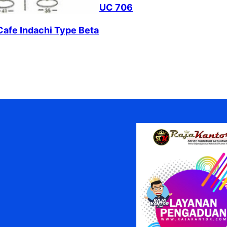
UC 706
 Cafe Indachi Type Beta