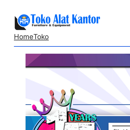
Lewati
ke
konten
Home
Toko