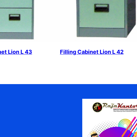
net Lion L 43
Filling Cabinet Lion L 42