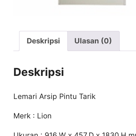
Deskripsi
Ulasan (0)
Deskripsi
Lemari Arsip Pintu Tarik
Merk : Lion
Ukuran : 916.W x 457.D x 1830.H 