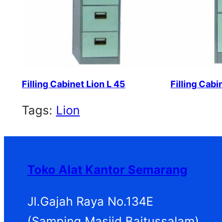
Filling Cabinet Lion L 45
Filling Cabi
Tags:
Lion
Toko Alat Kantor Semarang
Jl.Gajah Raya No.134E
(Samping Masjid Baitussalam)