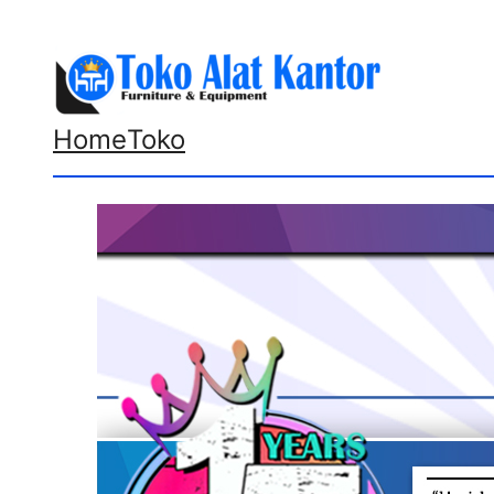
Lewati
ke
konten
Home
Toko