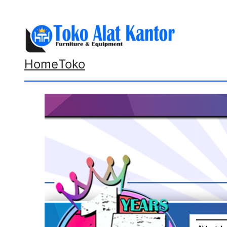
Lewati
ke
konten
Home
Toko