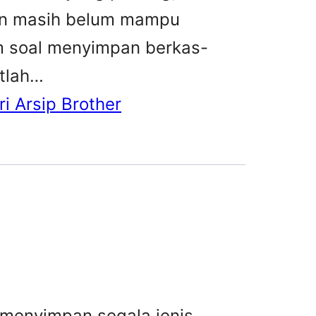
kan masih belum mampu
m soal menyimpan berkas-
atlah…
i Arsip Brother
 menyimpan segala jenis